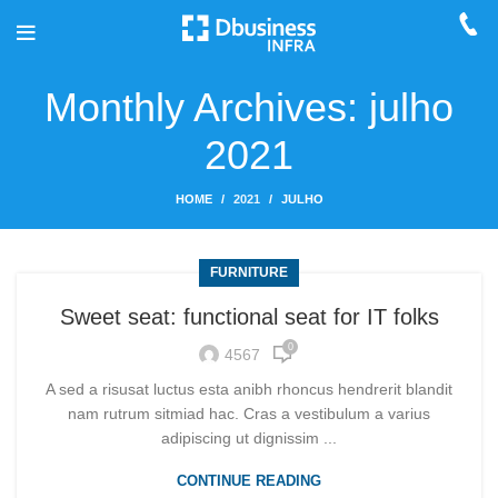
Monthly Archives: julho
2021
HOME
2021
JULHO
FURNITURE
Sweet seat: functional seat for IT folks
0
4567
A sed a risusat luctus esta anibh rhoncus hendrerit blandit
nam rutrum sitmiad hac. Cras a vestibulum a varius
adipiscing ut dignissim ...
CONTINUE READING